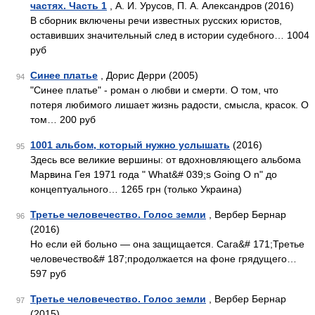
частях. Часть 1
, А. И. Урусов, П. А. Александров (2016)
В сборник включены речи известных русских юристов,
оставивших значительный след в истории судебного… 1004
руб
Синее платье
, Дорис Дерри (2005)
94
"Синее платье" - роман о любви и смерти. О том, что
потеря любимого лишает жизнь радости, смысла, красок. О
том… 200 руб
1001 альбом, который нужно услышать
(2016)
95
Здесь все великие вершины: от вдохновляющего альбома
Марвина Гея 1971 года " What&# 039;s Going О n" до
концептуального… 1265 грн (только Украина)
Третье человечество. Голос земли
, Вербер Бернар
96
(2016)
Но если ей больно — она защищается. Сага&# 171;Третье
человечество&# 187;продолжается на фоне грядущего…
597 руб
Третье человечество. Голос земли
, Вербер Бернар
97
(2015)