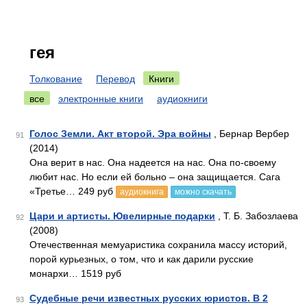
гея
Толкование
Перевод
Книги
все
электронные книги
аудиокниги
Голос Земли. Акт второй. Эра войны
, Бернар Вербер
91
(2014)
Она верит в нас. Она надеется на нас. Она по-своему
любит нас. Но если ей больно – она защищается. Сага
«Третье… 249 руб
аудиокнига
можно скачать
Цари и артисты. Ювелирные подарки
, Т. Б. Забозлаева
92
(2008)
Отечественная мемуаристика сохранила массу историй,
порой курьезных, о том, что и как дарили русские
монархи… 1519 руб
Судебные речи известных русских юристов. В 2
93