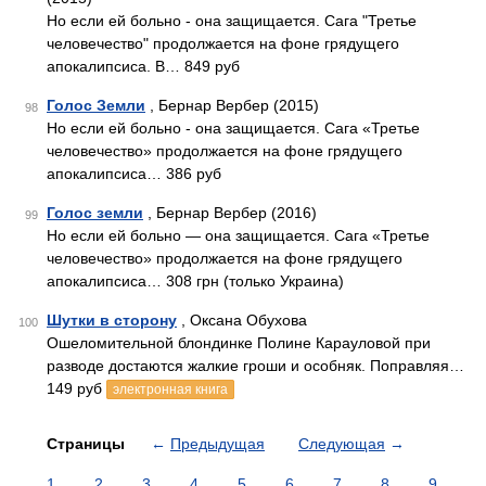
Но если ей больно - она защищается. Сага "Третье
человечество" продолжается на фоне грядущего
апокалипсиса. В… 849 руб
Голос Земли
, Бернар Вербер (2015)
98
Но если ей больно - она защищается. Сага «Третье
человечество» продолжается на фоне грядущего
апокалипсиса… 386 руб
Голос земли
, Бернар Вербер (2016)
99
Но если ей больно — она защищается. Сага «Третье
человечество» продолжается на фоне грядущего
апокалипсиса… 308 грн (только Украина)
Шутки в сторону
, Оксана Обухова
100
Ошеломительной блондинке Полине Карауловой при
разводе достаются жалкие гроши и особняк. Поправляя…
149 руб
электронная книга
Страницы
←
Предыдущая
Следующая
→
1
2
3
4
5
6
7
8
9